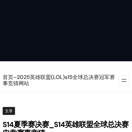
Skip
首页–2025英雄联盟(LOL)s15全球总决赛冠军赛
to
事竞猜网站
content
文章
S14夏季赛决赛_S14英雄联盟全球总决赛