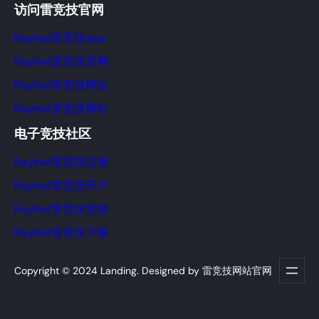
访问雷竞技官网
Raybet雷竞技app
Raybet雷竞技官网
Raybet雷竞技网址
Raybet雷竞技网站
电子竞技社区
Raybet雷竞技注册
Raybet雷竞技开户
Raybet雷竞技竞猜
Raybet雷竞技下载
Copyright © 2024 Landing. Designed by 雷竞技网站官网