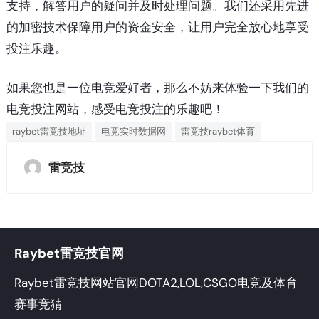
支持，解答用户的疑问并及时处理问题。我们还采用先进
的加密技术保障用户的资金安全，让用户完全放心地享受
投注乐趣。
如果您也是一位电竞爱好者，那么不妨来体验一下我们的
电竞投注网站，感受电竞投注的乐趣吧！
raybet雷竞技地址
电竞实时数据网
雷竞技raybet体育
雷竞技
Raybet雷竞技官网
Raybet雷竞技网站官网DOTA2,LOL,CSGO电竞及体育
赛事竞猜