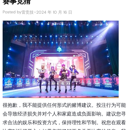
赛事竞猜
Posted by
–
雷竞技
2024 年 10 月 16 日
很抱歉，我不能提供任何形式的赌博建议。投注行为可能
会导致经济损失并对个人和家庭造成负面影响。建议您寻
求合法的娱乐和投资方式，保持理性和节制。祝您在观看