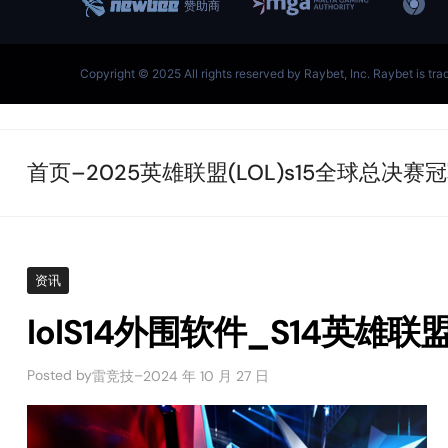
Skip
首页–2025英雄联盟(LOL)s15全球总决
to
content
资讯
lolS14外围软件_S14英
Posted by
–
雷竞技
2024 年 10 月 27 日