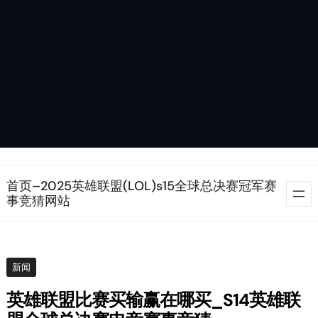
Skip
首页–2025英雄联盟(LOL)s15全球总决赛冠军赛
to
事竞猜网站
content
新闻
英雄联盟比赛买输赢在哪买_S14英雄联