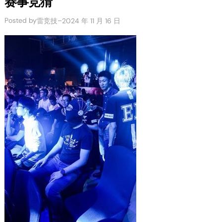
赛事竞猜
Posted by
–
雷竞技
2024 年 11 月 16 日