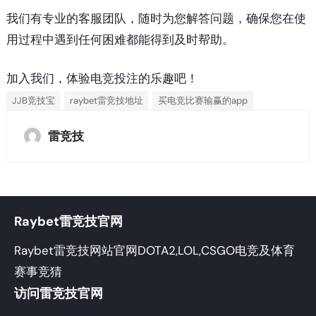
我们有专业的客服团队，随时为您解答问题，确保您在使
用过程中遇到任何困难都能得到及时帮助。
加入我们，体验电竞投注的乐趣吧！
JJB竞技宝
raybet雷竞技地址
买电竞比赛输赢的app
雷竞技
Raybet雷竞技官网
Raybet雷竞技网站官网DOTA2,LOL,CSGO电竞及体育
赛事竞猜
访问雷竞技官网