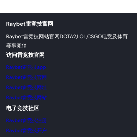
Raybet雷竞技官网
Raybet雷竞技网站官网DOTA2,LOL,CSGO电竞及体育
赛事竞猜
访问雷竞技官网
Raybet雷竞技app
Raybet雷竞技官网
Raybet雷竞技网址
Raybet雷竞技网站
电子竞技社区
Raybet雷竞技注册
Raybet雷竞技开户