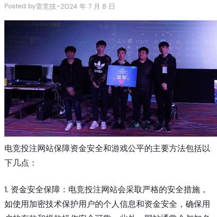
Posted by
–
雷竞技
2024 年 7 月 8 日
电竞投注网站保障资金安全和游戏公平的主要方法包括以
下几点：
1. 资金安全保障：电竞投注网站会采取严格的安全措施，
如使用加密技术保护用户的个人信息和资金安全，确保用