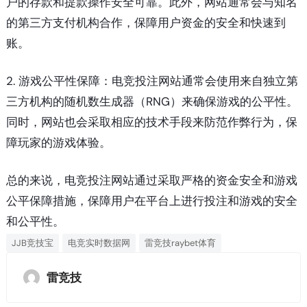
户的存款和提款操作安全可靠。此外，网站通常会与知名
的第三方支付机构合作，保障用户资金的安全和快速到
账。
2. 游戏公平性保障：电竞投注网站通常会使用来自独立第
三方机构的随机数生成器（RNG）来确保游戏的公平性。
同时，网站也会采取相应的技术手段来防范作弊行为，保
障玩家的游戏体验。
总的来说，电竞投注网站通过采取严格的资金安全和游戏
公平保障措施，保障用户在平台上进行投注和游戏的安全
和公平性。
JJB竞技宝
电竞实时数据网
雷竞技raybet体育
雷竞技