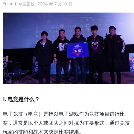
Posted by
–
雷竞技
2024 年 7 月 10 日
1. 电竞是什么？
电子竞技（电竞）是指以电子游戏作为竞技项目进行比
赛，通常是以个人或团队之间对抗为主要形式，通过竞技
玩家的技能和战术来决定比赛结果。