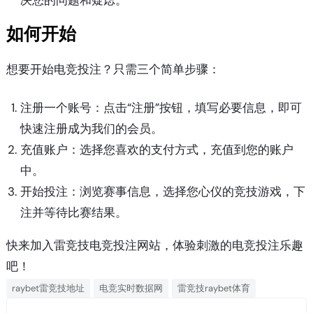
如何开始
想要开始电竞投注？只需三个简单步骤：
注册一个账号：点击“注册”按钮，填写必要信息，即可
快速注册成为我们的会员。
充值账户：选择您喜欢的支付方式，充值到您的账户
中。
开始投注：浏览赛事信息，选择您心仪的竞技游戏，下
注并等待比赛结果。
快来加入雷竞技电竞投注网站，体验刺激的电竞投注乐趣
吧！
raybet雷竞技地址
电竞实时数据网
雷竞技raybet体育