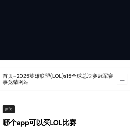
Skip
首页–2025英雄联盟(LOL)s15全球总决赛冠军赛
to
事竞猜网站
content
新闻
哪个app可以买LOL比赛