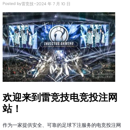
Posted by
–
雷竞技
2024 年 7 月 10 日
欢迎来到雷竞技电竞投注网
站！
作为一家提供安全、可靠的足球下注服务的电竞投注网