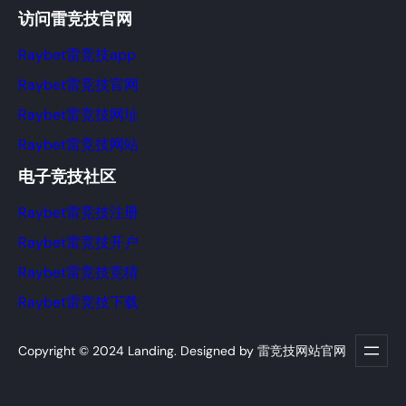
访问雷竞技官网
Raybet雷竞技app
Raybet雷竞技官网
Raybet雷竞技网址
Raybet雷竞技网站
电子竞技社区
Raybet雷竞技注册
Raybet雷竞技开户
Raybet雷竞技竞猜
Raybet雷竞技下载
Copyright © 2024 Landing. Designed by 雷竞技网站官网