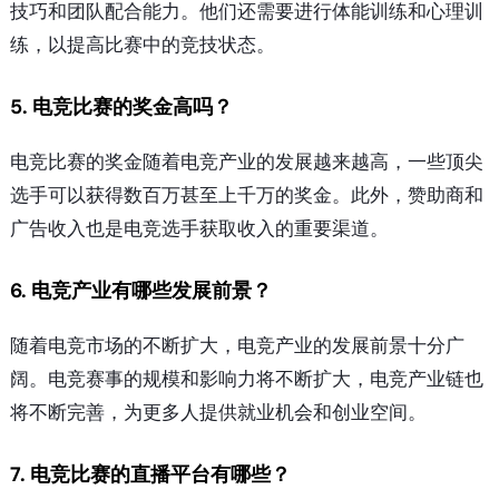
技巧和团队配合能力。他们还需要进行体能训练和心理训
练，以提高比赛中的竞技状态。
5. 电竞比赛的奖金高吗？
电竞比赛的奖金随着电竞产业的发展越来越高，一些顶尖
选手可以获得数百万甚至上千万的奖金。此外，赞助商和
广告收入也是电竞选手获取收入的重要渠道。
6. 电竞产业有哪些发展前景？
随着电竞市场的不断扩大，电竞产业的发展前景十分广
阔。电竞赛事的规模和影响力将不断扩大，电竞产业链也
将不断完善，为更多人提供就业机会和创业空间。
7. 电竞比赛的直播平台有哪些？