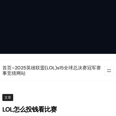
Skip
首页–2025英雄联盟(LOL)s15全球总决赛冠军赛
to
事竞猜网站
content
文章
LOL怎么投钱看比赛