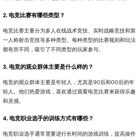
2. 电竞比赛有哪些类型？
电竞比赛主要分为多人在线战术竞技、实时战略竞技和第
一人称射击竞技等多种类型。每种类型的比赛规则和玩法
都有所不同，吸引了不同类型的玩家参与。
3. 电竞的观众群体主要是什么样的？
电竞的观众群体主要是年轻人，尤其是90后和00后的年
轻人。他们热爱游戏，喜欢通过观看电竞比赛来获得乐趣
和灵感。
4. 电竞职业选手的训练方式有哪些？
电竞职业选手通常需要进行长时间的游戏训练，提高操作