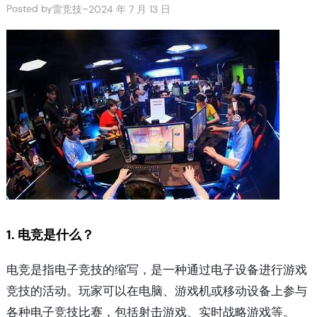
Posted by
–
雷竞技
2024 年 7 月 13 日
1. 电竞是什么？
电竞是指电子竞技的缩写，是一种通过电子设备进行游戏
竞技的活动。玩家可以在电脑、游戏机或移动设备上参与
各种电子竞技比赛，包括射击游戏、实时战略游戏等。