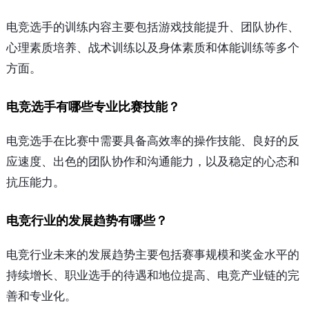
电竞选手的训练内容主要包括游戏技能提升、团队协作、
心理素质培养、战术训练以及身体素质和体能训练等多个
方面。
电竞选手有哪些专业比赛技能？
电竞选手在比赛中需要具备高效率的操作技能、良好的反
应速度、出色的团队协作和沟通能力，以及稳定的心态和
抗压能力。
电竞行业的发展趋势有哪些？
电竞行业未来的发展趋势主要包括赛事规模和奖金水平的
持续增长、职业选手的待遇和地位提高、电竞产业链的完
善和专业化。