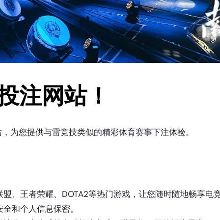
投注网站！
站，为您提供与雷竞技类似的精彩体育赛事下注体验。
盟、王者荣耀、DOTA2等热门游戏，让您随时随地畅享电
安全和个人信息保密。