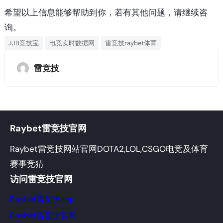
希望以上信息能够帮助到你，若有其他问题，请继续咨
询。
JJB竞技宝
电竞实时数据网
雷竞技raybet体育
雷竞技
Raybet雷竞技官网
Raybet雷竞技网站官网DOTA2,LOL,CSGO电竞及体育
赛事竞猜
访问雷竞技官网
Raybet雷竞技app
Raybet雷竞技官网