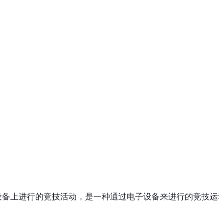
设备上进行的竞技活动，是一种通过电子设备来进行的竞技运