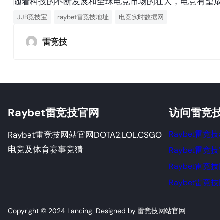
随着科技的不断发展和全球电竞市场的壮大，电竞有望
JJB竞技宝
raybet雷竞技地址
电竞实时数据网
雷竞技
Raybet雷竞技官网
访问雷竞
Raybet雷竞技
Raybet雷竞技网站官网DOTA2,LOL,CSGO
电竞及体育赛事竞猜
Raybet雷竞
Raybet雷竞
Raybet雷竞
Copyright © 2024 Landing. Designed by 雷竞技网站官网