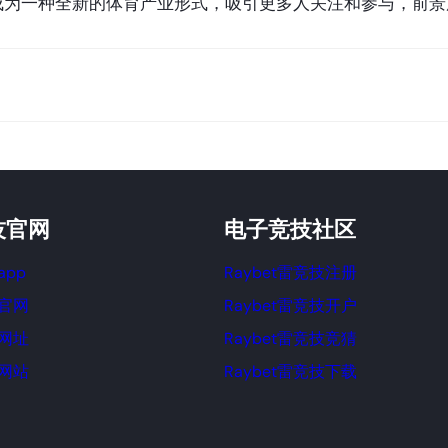
成为一种全新的体育产业形式，吸引更多人关注和参与，前景
技官网
电子竞技社区
app
Raybet雷竞技注册
技官网
Raybet雷竞技开户
技网址
Raybet雷竞技竞猜
技网站
Raybet雷竞技下载