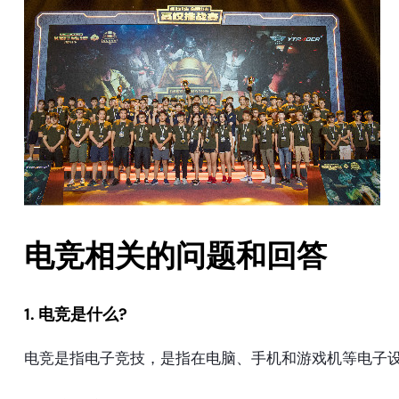
电竞相关的问题和回答
1. 电竞是什么?
电竞是指电子竞技，是指在电脑、手机和游戏机等电子