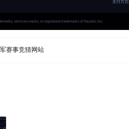
赛冠军赛事竞猜网站