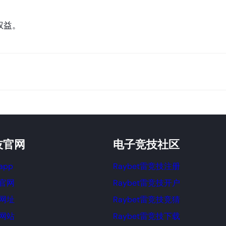
权益。
技官网
电子竞技社区
app
Raybet雷竞技注册
技官网
Raybet雷竞技开户
技网址
Raybet雷竞技竞猜
技网站
Raybet雷竞技下载