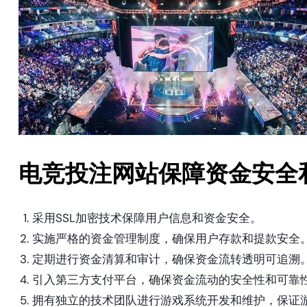
电竞投注网站保障资金安全
采用SSL加密技术保障用户信息和资金安全。
实施严格的资金管理制度，确保用户存款和提款安全
定期进行资金清算和审计，确保资金流转透明可追溯
引入第三方支付平台，确保资金流动的安全性和可靠
拥有独立的技术团队进行游戏系统开发和维护，保证