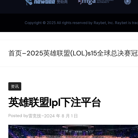
Skip
首页–2025英雄联盟(LOL)s15全球总决
to
content
资讯
英雄联盟lpl下注平台
Posted by
–
雷竞技
2024 年 8 月 1 日