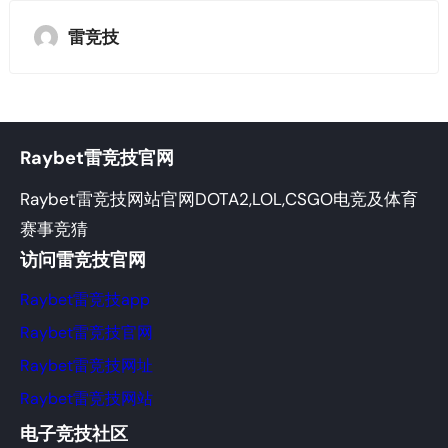
雷竞技
Raybet雷竞技官网
Raybet雷竞技网站官网DOTA2,LOL,CSGO电竞及体育
赛事竞猜
访问雷竞技官网
Raybet雷竞技app
Raybet雷竞技官网
Raybet雷竞技网址
Raybet雷竞技网站
电子竞技社区