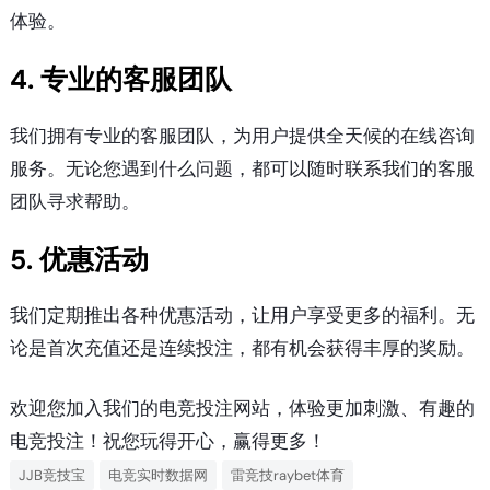
体验。
4. 专业的客服团队
我们拥有专业的客服团队，为用户提供全天候的在线咨询
服务。无论您遇到什么问题，都可以随时联系我们的客服
团队寻求帮助。
5. 优惠活动
我们定期推出各种优惠活动，让用户享受更多的福利。无
论是首次充值还是连续投注，都有机会获得丰厚的奖励。
欢迎您加入我们的电竞投注网站，体验更加刺激、有趣的
电竞投注！祝您玩得开心，赢得更多！
JJB竞技宝
电竞实时数据网
雷竞技raybet体育