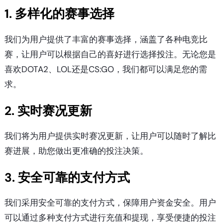
1. 多样化的赛事选择
我们为用户提供了丰富的赛事选择，涵盖了各种电竞比
赛，让用户可以根据自己的喜好进行选择投注。无论您是
喜欢DOTA2、LOL还是CS:GO，我们都可以满足您的需
求。
2. 实时赛况更新
我们将为用户提供实时赛况更新，让用户可以随时了解比
赛进展，助您做出更准确的投注决策。
3. 安全可靠的支付方式
我们采用安全可靠的支付方式，保障用户资金安全。用户
可以通过多种支付方式进行充值和提现，享受便捷的投注