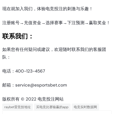
现在就加入我们，体验电竞投注的刺激与乐趣！
注册账号→充值资金→选择赛事→下注预测→赢取奖金！
联系我们：
如果您有任何疑问或建议，欢迎随时联系我们的客服团
队：
电话：400-123-4567
邮箱：service@esportsbet.com
版权所有 © 2022 电竞投注网站
raybet雷竞技地址
买电竞比赛输赢的app
电竞实时数据网