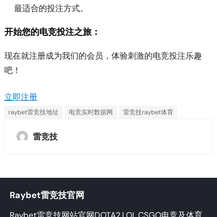
最适合的投注方式。
开始您的电竞投注之旅：
现在就注册成为我们的会员，体验刺激的电竞投注乐趣
吧！
立即注册
raybet雷竞技地址
电竞实时数据网
雷竞技raybet体育
雷竞技
Raybet雷竞技官网
Raybet雷竞技网站官网DOTA2,LOL,CSGO电竞及体育