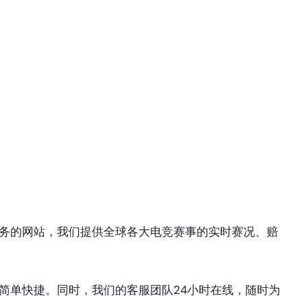
务的网站，我们提供全球各大电竞赛事的实时赛况、赔
简单快捷。同时，我们的客服团队24小时在线，随时为