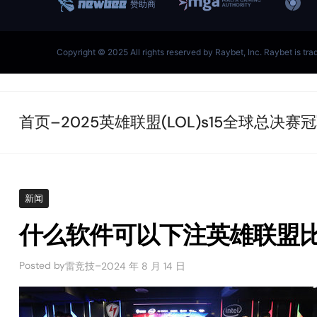
Skip
首页–2025英雄联盟(LOL)s15全球总决
to
content
新闻
什么软件可以下注英雄联盟
Posted by
–
雷竞技
2024 年 8 月 14 日