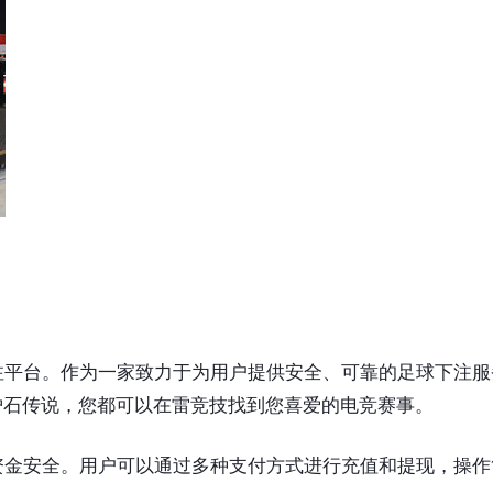
注平台。作为一家致力于为用户提供安全、可靠的足球下注服
还是炉石传说，您都可以在雷竞技找到您喜爱的电竞赛事。
金安全。用户可以通过多种支付方式进行充值和提现，操作