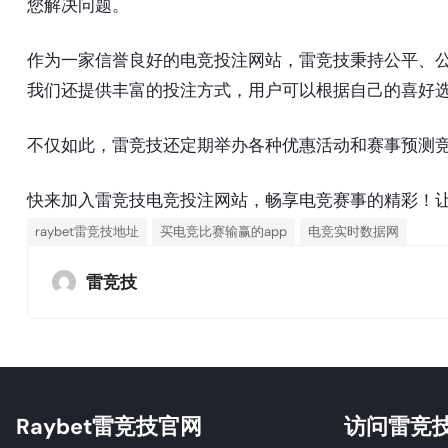
您解决问题。
作为一家信誉良好的电竞投注网站，雷竞技秉持公平、
我们还提供丰富的投注方式，用户可以根据自己的喜好
不仅如此，雷竞技还定期举办各种优惠活动和赛事预测
快来加入雷竞技电竞投注网站，畅享电竞赛事的精彩！
raybet雷竞技地址
买电竞比赛输赢的app
电竞实时数据网
雷竞技
Raybet雷竞技官网
访问雷竞