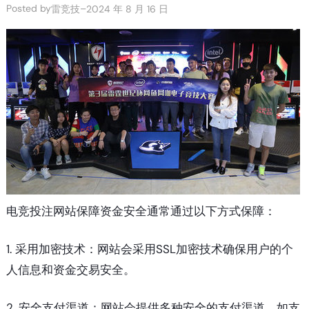
Posted by
–
雷竞技
2024 年 8 月 16 日
电竞投注网站保障资金安全通常通过以下方式保障：
1. 采用加密技术：网站会采用SSL加密技术确保用户的个
人信息和资金交易安全。
2. 安全支付渠道：网站会提供多种安全的支付渠道，如支