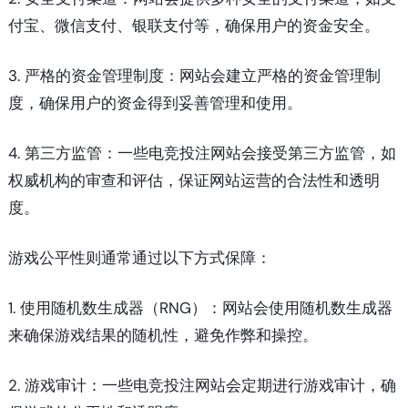
付宝、微信支付、银联支付等，确保用户的资金安全。
3. 严格的资金管理制度：网站会建立严格的资金管理制
度，确保用户的资金得到妥善管理和使用。
4. 第三方监管：一些电竞投注网站会接受第三方监管，如
权威机构的审查和评估，保证网站运营的合法性和透明
度。
游戏公平性则通常通过以下方式保障：
1. 使用随机数生成器（RNG）：网站会使用随机数生成器
来确保游戏结果的随机性，避免作弊和操控。
2. 游戏审计：一些电竞投注网站会定期进行游戏审计，确