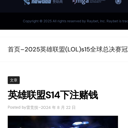
Skip
首页–2025英雄联盟(LOL)s15全球总决
to
content
文章
英雄联盟S14下注赌钱
Posted by
–
雷竞技
2024 年 8 月 22 日