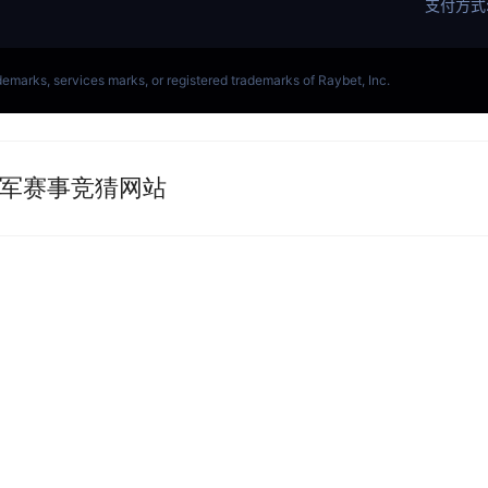
赛冠军赛事竞猜网站