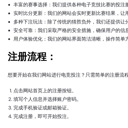
丰富的赛事选择：我们提供各种电子竞技比赛的投注
实时比分更新：我们的网站会实时更新比赛结果，让
多种下注玩法：除了传统的猜胜负外，我们还提供让
安全可靠：我们采取严格的安全措施，确保用户的信
用户体验优化：我们的网站界面简洁清晰，操作简单
注册流程：
想要开始在我们网站进行电竞投注？只需简单的注册流
点击网站首页上的注册按钮。
填写个人信息并选择账户密码。
完成手机验证或邮箱验证。
完成注册，即可开始投注。