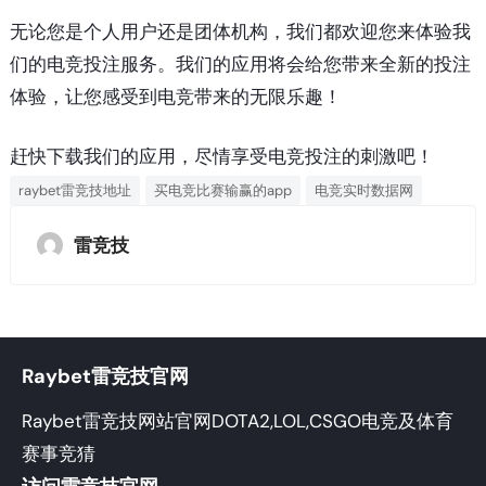
无论您是个人用户还是团体机构，我们都欢迎您来体验我
们的电竞投注服务。我们的应用将会给您带来全新的投注
体验，让您感受到电竞带来的无限乐趣！
赶快下载我们的应用，尽情享受电竞投注的刺激吧！
raybet雷竞技地址
买电竞比赛输赢的app
电竞实时数据网
雷竞技
Raybet雷竞技官网
Raybet雷竞技网站官网DOTA2,LOL,CSGO电竞及体育
赛事竞猜