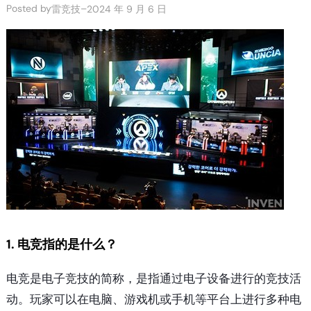
Posted by
–
雷竞技
2024 年 9 月 6 日
1. 电竞指的是什么？
电竞是电子竞技的简称，是指通过电子设备进行的竞技活
动。玩家可以在电脑、游戏机或手机等平台上进行多种电