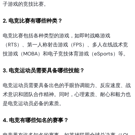
子游戏的竞技比赛。
2. 电竞比赛有哪些种类？
电竞比赛包括各种类型的游戏，如即时战略游戏
（RTS）、第一人称射击游戏（FPS）、多人在线战术竞
技游戏（MOBA）和电子竞技体育游戏（eSports）等。
3. 电竞运动员需要具备哪些技能？
电竞运动员需要具备出色的手眼协调能力、反应速度、战
术意识和团队合作精神。同时，心理素质、耐心和毅力也
是电竞运动员必备的素质。
4. 电竞有哪些知名的赛事？