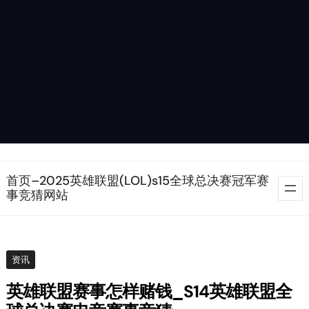
Skip
首页–2025英雄联盟(LOL)s15全球总决赛冠军赛
to
事竞猜网站
content
资讯
英雄联盟赛事怎样赌钱_S14英雄联盟全