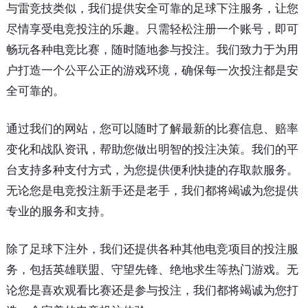
与雷竞技类似，我们提供安全可靠的足球下注服务，让您
尽情享受电竞投注的乐趣。只需轻松注册一个账号，即可
畅玩各种电竞比赛，随时随地参与投注。我们致力于为用
户打造一个公平公正的游戏环境，确保每一次投注都是安
全可靠的。
通过我们的网站，您可以随时了解最新的比赛信息、赔率
变化和战队资讯，帮助您做出明智的投注决策。我们的平
台支持多种支付方式，为您提供便利快捷的存取款服务。
无论您是电竞投注新手还是老手，我们都将竭诚为您提供
专业的服务和支持。
除了足球下注外，我们还提供各种其他电竞项目的投注服
务，包括英雄联盟、守望先锋、绝地求生等热门游戏。无
论您是喜欢观看比赛还是参与投注，我们都将竭诚为您打