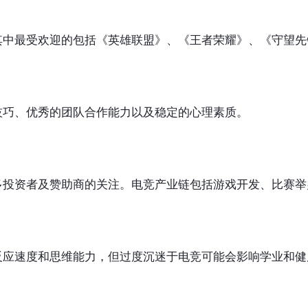
其中最受欢迎的包括《英雄联盟》、《王者荣耀》、《守望先
技巧、优秀的团队合作能力以及稳定的心理素质。
多投资者及赞助商的关注。电竞产业链包括游戏开发、比赛举
反应速度和思维能力，但过度沉迷于电竞可能会影响学业和健