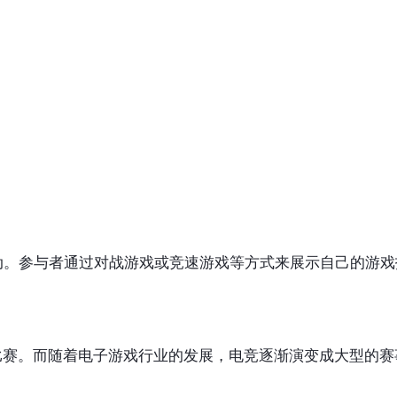
动。参与者通过对战游戏或竞速游戏等方式来展示自己的游戏
戏比赛。而随着电子游戏行业的发展，电竞逐渐演变成大型的