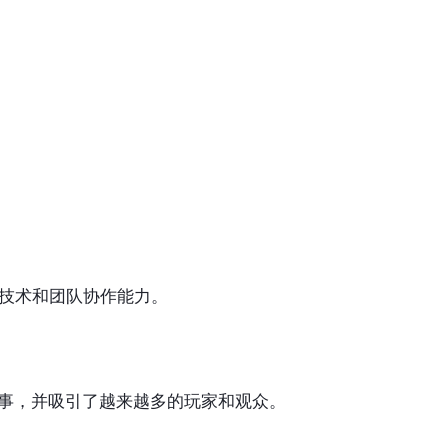
技术和团队协作能力。
赛事，并吸引了越来越多的玩家和观众。