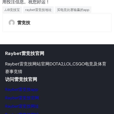
用投注信息。祝您好运！
JJB竞技宝
raybet雷竞技地址
买电竞比赛输赢的app
雷竞技
Raybet雷竞技官网
Raybet雷竞技网站官网DOTA2,LOL,CSGO电竞及体育
赛事竞猜
访问雷竞技官网
Raybet雷竞技app
Raybet雷竞技官网
Raybet雷竞技网址