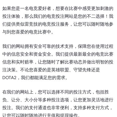
如果您是一名电竞爱好者，想要在比赛中感受更加刺激的
投注体验，那么我们的电竞投注网站是您的不二选择！我
们提供类似雷竞技的电竞投注服务，让您可以随时随地参
与到您喜爱的电竞比赛中。
我们的网站拥有安全可靠的技术支持，保障您在使用过程
中的信息安全和资金安全。我们提供最新最全的电竞比赛
信息和实时赔率，让您随时了解比赛动态并做出明智的投
注决策。不论您喜爱的是英雄联盟、守望先锋还是
DOTA2，我们都能满足您的需求。
在我们的网站上，您可以选择不同的投注方式，包括胜
负、让分、大小分等多种投注选项，让您更加灵活地进行
投注。我们的支付通道也非常便利，支持多种支付方式，
让您可以随时随地进行充值和提现操作。