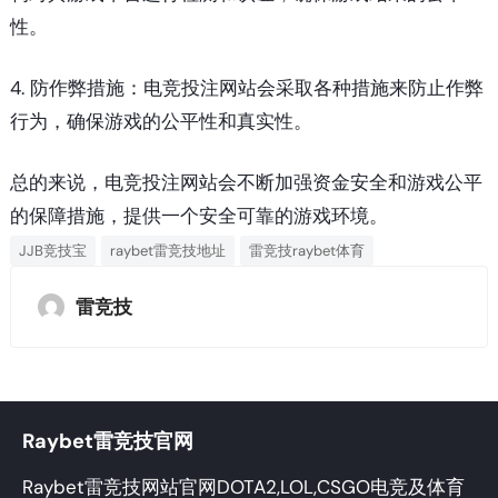
性。
4. 防作弊措施：电竞投注网站会采取各种措施来防止作弊
行为，确保游戏的公平性和真实性。
总的来说，电竞投注网站会不断加强资金安全和游戏公平
的保障措施，提供一个安全可靠的游戏环境。
JJB竞技宝
raybet雷竞技地址
雷竞技raybet体育
雷竞技
Raybet雷竞技官网
Raybet雷竞技网站官网DOTA2,LOL,CSGO电竞及体育