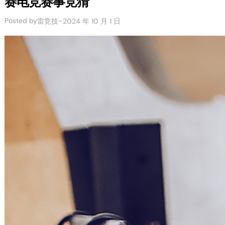
赛电竞赛事竞猜
Posted by
–
雷竞技
2024 年 10 月 1 日